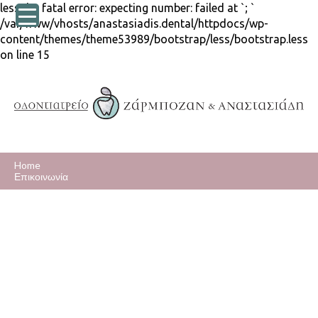
lessphp fatal error: expecting number: failed at `; `
/var/www/vhosts/anastasiadis.dental/httpdocs/wp-
content/themes/theme53989/bootstrap/less/bootstrap.less
on line 15
Home
Επικοινωνία